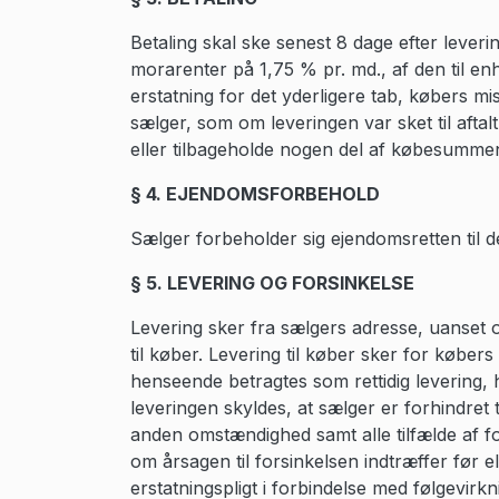
Betaling skal ske senest 8 dage efter lever
morarenter på 1,75 % pr. md., af den til en
erstatning for det yderligere tab, købers mis
sælger, som om leveringen var sket til aftal
eller tilbageholde nogen del af købesummen
§ 4. EJENDOMSFORBEHOLD
Sælger forbeholder sig ejendomsretten til de
§ 5. LEVERING OG FORSINKELSE
Levering sker fra sælgers adresse, uanset o
til køber. Levering til køber sker for køber
henseende betragtes som rettidig levering,
leveringen skyldes, at sælger er forhindret 
anden omstændighed samt alle tilfælde af f
om årsagen til forsinkelsen indtræffer før el
erstatningspligt i forbindelse med følgevirkn