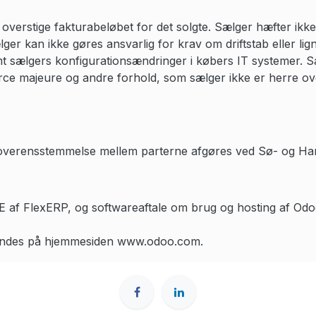
overstige fakturabeløbet for det solgte. Sælger hæfter ikke
lger kan ikke gøres ansvarlig for krav om driftstab eller l
mt sælgers konfigurationsændringer i købers IT systemer. Sæ
orce majeure og andre forhold, som sælger ikke er herre ov
uoverensstemmelse mellem parterne afgøres ved Sø- og Ha
 af FlexERP, og softwareaftale om brug og hosting af Odoo
 findes på hjemmesiden www.odoo.com.