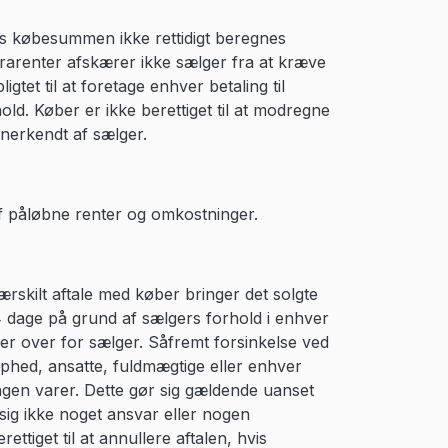
les købesummen ikke rettidigt beregnes
orarenter afskærer ikke sælger fra at kræve
gtet til at foretage enhver betaling til
old. Køber er ikke berettiget til at modregne
anerkendt af sælger.
 af påløbne renter og omkostninger.
ærskilt aftale med køber bringer det solgte
14 dage på grund af sælgers forhold i enhver
er over for sælger. Såfremt forsinkelse ved
naphed, ansatte, fuldmægtige eller enhver
ngen varer. Dette gør sig gældende uanset
r sig ikke noget ansvar eller nogen
ttiget til at annullere aftalen, hvis