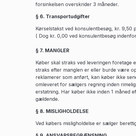
forsinkelsen overskrider 3 måneder.
§ 6. Transportudgifter
Kørselstakst ved konsulentbesøg, kr. 9,50 pr
( Dog kr. 0,00 ved konsulentbesøg indenf
§ 7. MANGLER
Køber skal straks ved leveringen foretage e
straks efter manglen er eller burde være op
reklamerer som anført, kan køber ikke sener
omleveret for sælgers regning inden rimelig 
erstatning. Har køber ikke inden 1 måned e
gældende.
§ 8. MISLIGHOLDELSE
Ved købers misligholdelse er sælger berettige
§ 9. ANSVARSBEGRÆNSNING