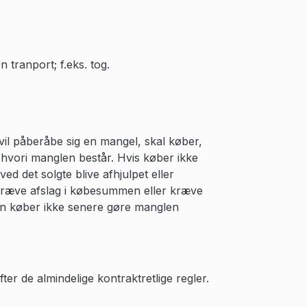
n tranport; f.eks. tog.
vil påberåbe sig en mangel, skal køber,
 hvori manglen består. Hvis køber ikke
d det solgte blive afhjulpet eller
n, kræve afslag i købesummen eller kræve
kan køber ikke senere gøre manglen
ter de almindelige kontraktretlige regler.