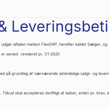
Priser
Referencer
Viden og events
Om os
& Leveringsbet
udgør aftalen mellem FlexERP, herefter kaldet Sælger, og 
er senest revideret pr. 1/1-2025
ed på grundlag af nærværende almindelige salgs- og leveri
Tilbud skal accepteres skriftligt af køber, enten pr. brev, e