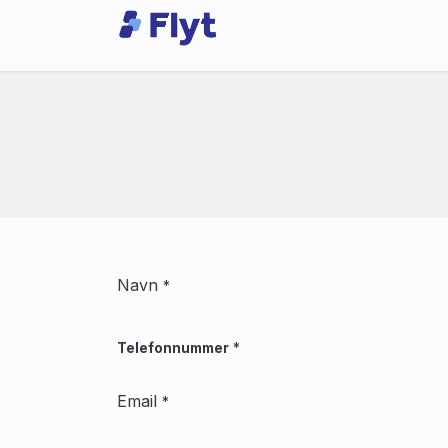
Skip to Content
Odoo
Services
Navn
*
Telefonnummer
*
Email
*