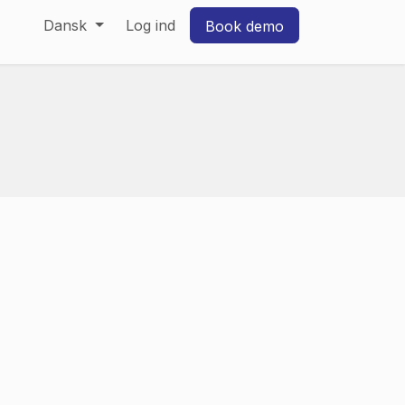
Dansk
Log ind
Book demo