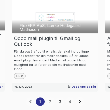
FlexERP ApS, Lærke Hedegaard
Mathiasen
r
Odoo mail plugin til Gmail og
A
Outlook
f
Får du også af og til emails, der skal ind og ligge i
M
Odoo i stedet for din mailindbakke? Så er Odoos
b
email plugin løsningen! Med email plugin får du
n
mulighed for at forbinde din mailindbakke med
h
Odoo...
Po
CRM
er
19. jun. 2023
Odoo tips og råd
1
1
2
3
4