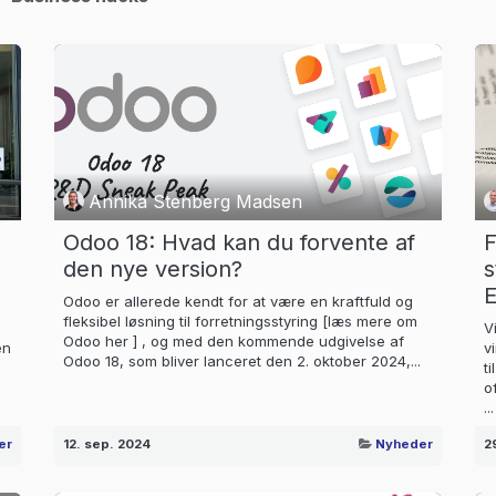
Annika Stenberg Madsen
Odoo 18: Hvad kan du forvente af
F
den nye version?
s
E
Odoo er allerede kendt for at være en kraftfuld og
fleksibel løsning til forretningsstyring [læs mere om
V
Odoo her ] , og med den kommende udgivelse af
en
v
Odoo 18, som bliver lanceret den 2. oktober 2024,...
t
o
...
er
12. sep. 2024
Nyheder
2