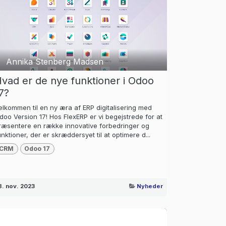
Annika Stenberg Madsen
vad er de nye funktioner i Odoo
7?
elkommen til en ny æra af ERP digitalisering med
doo Version 17! Hos FlexERP er vi begejstrede for at
ræsentere en række innovative forbedringer og
unktioner, der er skræddersyet til at optimere d...
CRM
Odoo 17
8. nov. 2023
Nyheder