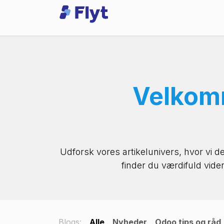
Skip to Content
Odoo
Services
Velkomm
Udforsk vores artikelunivers, hvor vi de
finder du værdifuld vide
Blogs:
Alle
Nyheder
Odoo tips og råd