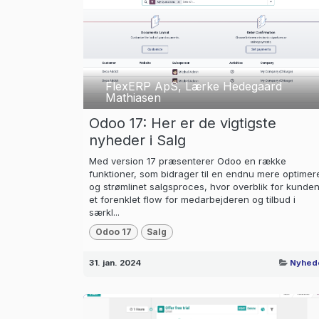
FlexERP ApS, Lærke Hedegaard
Mathiasen
Odoo 17: Her er de vigtigste
nyheder i Salg
Med version 17 præsenterer Odoo en række
funktioner, som bidrager til en endnu mere optimer
og strømlinet salgsproces, hvor overblik for kunden
et forenklet flow for medarbejderen og tilbud i
særkl...
Odoo 17
Salg
31. jan. 2024
Nyhed