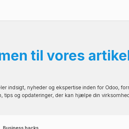
Priser
Referencer
Viden og events
Om os
en til vores artike
ler indsigt, nyheder og ekspertise inden for Odoo, for
n, tips og opdateringer, der kan hjælpe din virksomhe
Business hacks