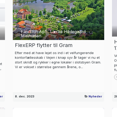
FlexERP ApS, Lærke Hedegaard
Mathiasen
H
FlexERP flytter til Gram
1
Efter med at have lejet os ind i et velfungerende
V
kontorfællesskab i Vejen i knap syv år tager vi nu et
O
stort skridt og rykker i egne lokaler i slotsbyen Gram.
et
p
Vi er vokset i størrelse gennem årene, o...
,
f
er
8. dec. 2023
Nyheder
2