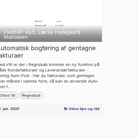
FlexERP ApS, Lærke Hedegaard
Mathiasen
utomatisk bogføring af gentagne
akturaer
ed v16 er der i Regnskab kommer en ny funktion på
åde Kundefakturaer og Leverandørfakturaer -
emlig Auto-Post . Har du fakturaer, som gentages
ver måned i samme form, så kan du anvende Auto-
st f...
Odoo 16
Regnskab
9. jun. 2023
Odoo tips og råd