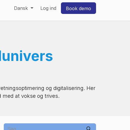
Dansk
Log ind
Book demo
lunivers
retningsoptimering og digitalisering. Her
d med at vokse og trives.