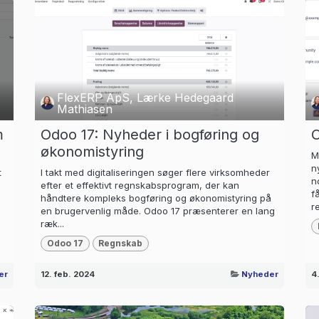
FlexERP ApS, Lærke Hedegaard
Mathiasen
m
Odoo 17: Nyheder i bogføring og
O
økonomistyring
M
n
t
I takt med digitaliseringen søger flere virksomheder
n
efter et effektivt regnskabsprogram, der kan
f
håndtere kompleks bogføring og økonomistyring på
re
en brugervenlig måde. Odoo 17 præsenterer en lang
ræk...
Odoo 17
Regnskab
er
12. feb. 2024
Nyheder
4