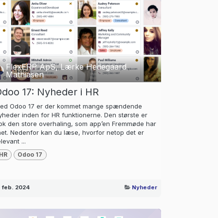
FlexERP ApS, Lærke Hedegaard
Mathiasen
doo 17: Nyheder i HR
ed Odoo 17 er der kommet mange spændende
yheder inden for HR funktionerne. Den største er
ok den store overhaling, som app’en Fremmøde har
ået. Nedenfor kan du læse, hvorfor netop det er
levant ...
HR
Odoo 17
. feb. 2024
Nyheder