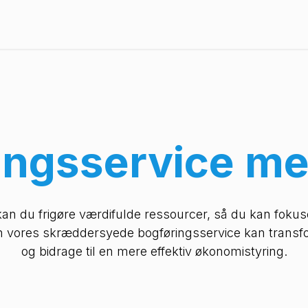
Priser
Referencer
Viden og events
Om os
ingsservice m
kan du frigøre værdifulde ressourcer, så du kan foku
an vores skræddersyede bogføringsservice kan transfo
og bidrage til en mere effektiv økonomistyring.