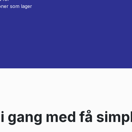
ioner som lager
 gang med få simpl