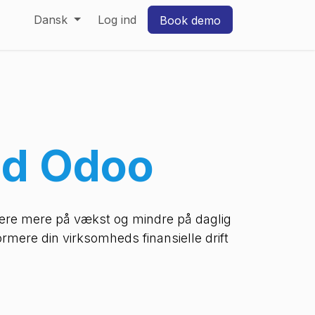
Dansk
Log ind
Book demo
ed Odoo
sere mere på vækst og mindre på daglig
rmere din virksomheds finansielle drift