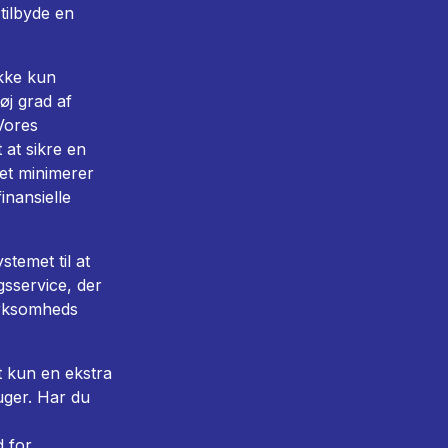
tilbyde en
ikke kun
øj grad af
 Vores
 at sikre en
ket minimerer
inansielle
ystemet
til at
ngsservice, der
irksomheds
t kun en ekstra
uger. Har du
d for