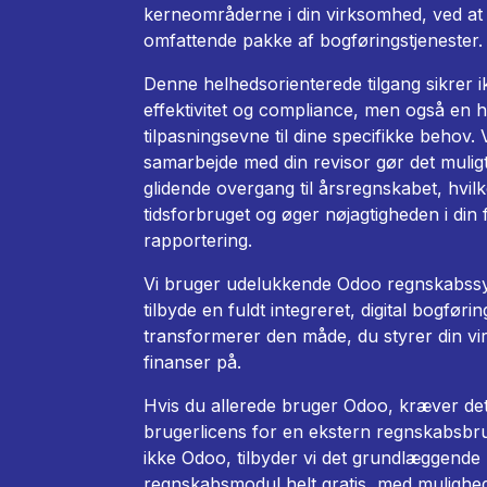
kerneområderne i din virksomhed, ved at 
omfattende pakke af bogføringstjenester.
Denne helhedsorienterede tilgang sikrer 
effektivitet og compliance, men også en h
tilpasningsevne til dine specifikke behov.
samarbejde med din revisor gør det muligt
glidende overgang til årsregnskabet, hvil
tidsforbruget og øger nøjagtigheden i din f
rapportering.
Vi bruger udelukkende
Odoo regnskabss
tilbyde en fuldt integreret, digital bogføri
transformerer den måde, du styrer din v
finanser på.
Hvis du allerede bruger Odoo, kræver de
brugerlicens for en ekstern regnskabsbr
ikke Odoo, tilbyder vi det grundlæggende
regnskabsmodul helt gratis, med mulighe