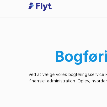
Skip to Content
Odoo
Services
Bogfør
Ved at vælge vores bogføringsservice 
finansiel administration. Oplev, hvord