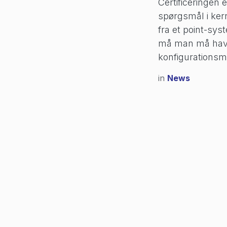
Certificeringen 
spørgsmål i ker
fra et point-sys
må man må have 
konfigurationsm
in
News