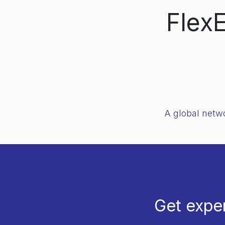
FlexE
A global netwo
Get exper