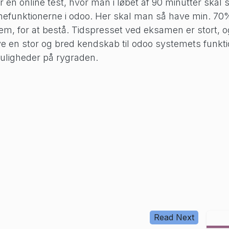
er en online test, hvor man i løbet af 90 minutter skal
nefunktionerne i odoo. Her skal man så have min. 70%
tem, for at bestå. Tidspresset ved eksamen er stort, og
en stor og bred kendskab til odoo systemets funkti
uligheder på rygraden.
Read Next