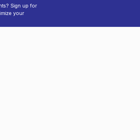
hts? Sign up for
imize your
Subscribe
.dk