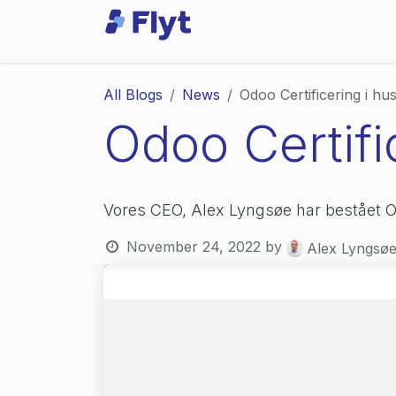
Skip to Content
Odoo
Services
All Blogs
News
Odoo Certificering i hu
Odoo Certifi
Vores CEO, Alex Lyngsøe har bestået O
November 24, 2022
by
Alex Lyngsø