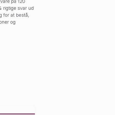
 svare på 120
 rigtige svar ud
 for at bestå,
oner og