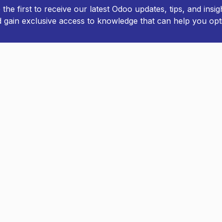
the first to receive our latest Odoo updates, tips, and insig
d gain exclusive access to knowledge that can help you opt
sily unsubscribe with a single click.
Gram Dept.: Slotsvej 18 • 6510 Gram • Denmark
R: 42522740
TEL: +
45 7196 1025
info@flytconsulting