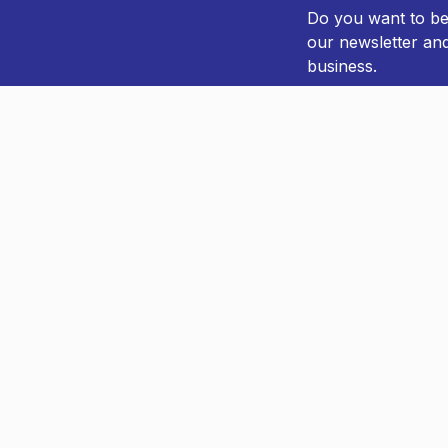
Do you want to be 
our newsletter an
business.
You can always ea
CV