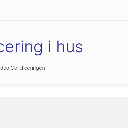
Pricing
References
Ressourcer
About us
s
cering i hus
doo Certificeringen
e