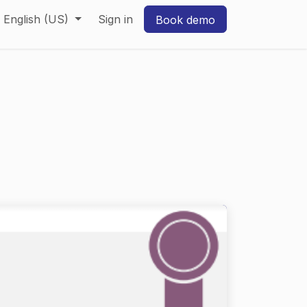
English (US)
Sign in
Book demo