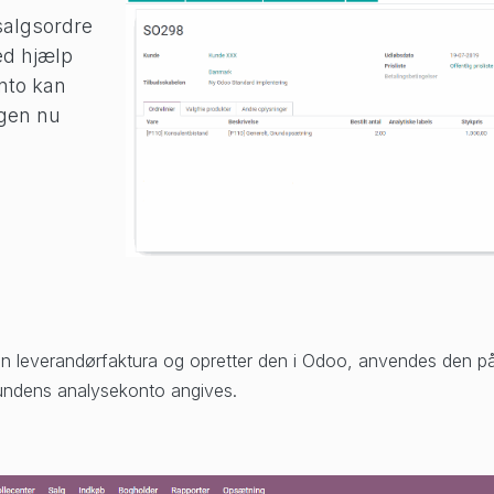
salgsordre
ed hjælp
nto kan
ngen nu
n leverandørfaktura og opretter den i Odoo, anvendes den p
kundens analysekonto angives.