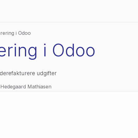
Priser
Referencer
Viden og events
Om os
rering i Odoo
ering i Odoo
derefakturere udgifter
 Hedegaard Mathiasen