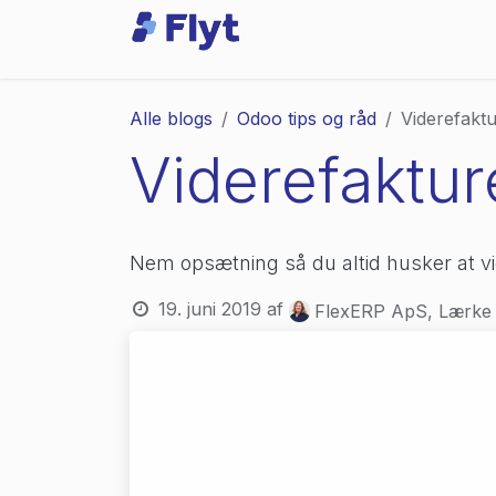
Skip to Content
Odoo
Services
Alle blogs
Odoo tips og råd
Viderefaktu
Viderefaktur
Nem opsætning så du altid husker at vi
19. juni 2019
af
FlexERP ApS, Lærke