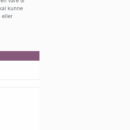
en vare til
skal kunne
 eller