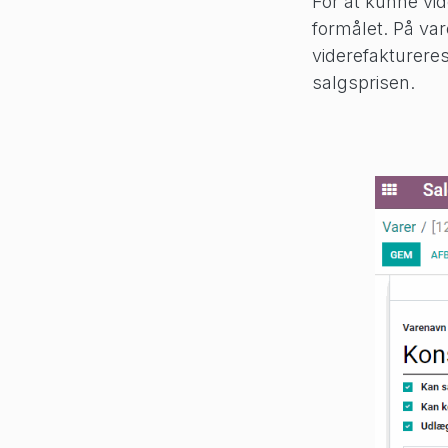
For at kunne vid
formålet. På va
viderefaktureres
salgsprisen.