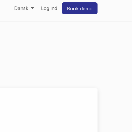
Dansk
Log ind
Book demo