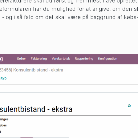
erefakturere skal du først og fremmest have oprettet 
reformularen har du mulighed for at angive, om den 
 - og i så fald om det skal være på baggrund af købs-